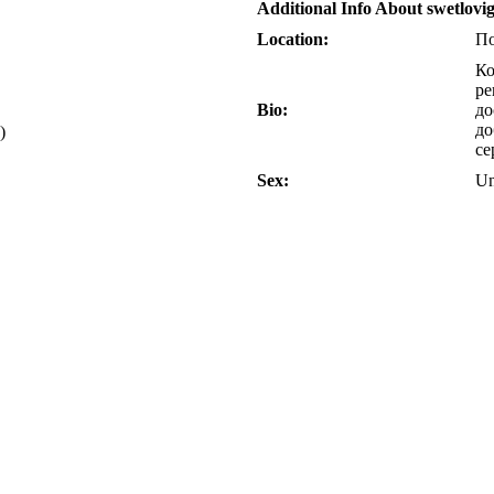
Additional Info About swetlovig
Location:
По
Ко
ре
Bio:
до
до
)
се
Sex:
Un